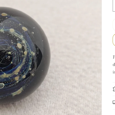
P
d
i