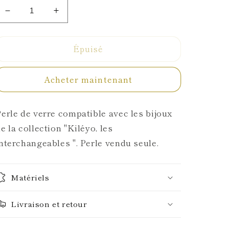
Réduire
Augmenter
la
la
quantité
quantité
Épuisé
de
de
Perle
Perle
2,5mm
2,5mm
Acheter maintenant
erle de verre compatible avec les bijoux
e la collection "Kiléyo, les
nterchangeables ". Perle vendu seule.
Matériels
Livraison et retour