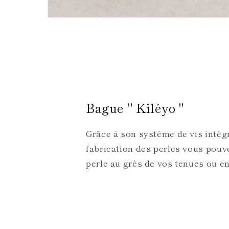
Ouvrir
le
média
2
dans
une
fenêtre
modale
Bague " Kiléyo "
Grâce à son système de vis intégr
fabrication des perles vous pouv
perle au grès de vos tenues ou e