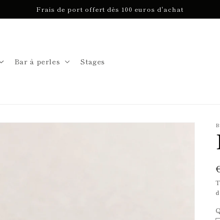
Frais de port offert dès 100 euros d'achat
Bar à perles
Stages
B
T
d
Q