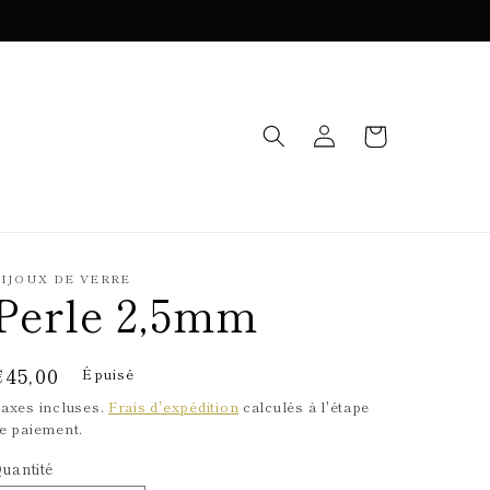
Connexion
Panier
IJOUX DE VERRE
Perle 2,5mm
Prix
€45,00
Épuisé
habituel
axes incluses.
Frais d'expédition
calculés à l'étape
e paiement.
uantité