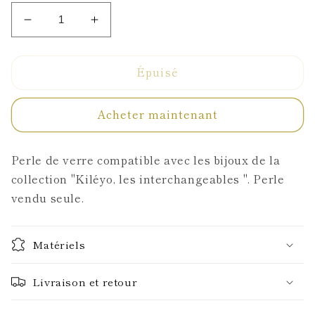
Réduire
Augmenter
la
la
quantité
quantité
Épuisé
de
de
Perle
Perle
2,5mm
2,5mm
Acheter maintenant
Perle de verre compatible avec les bijoux de la
collection "Kiléyo, les interchangeables ". Perle
vendu seule.
Matériels
Livraison et retour