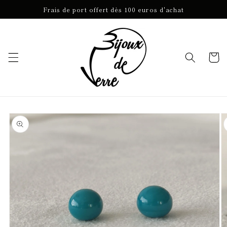
et
Frais de port offert dès 100 euros d'achat
passer
au
contenu
Panier
Passer aux
informations
produits