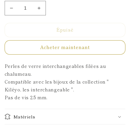
Réduire
Augmenter
la
la
quantité
quantité
Épuisé
de
de
Duo
Duo
de
de
Acheter maintenant
perles
perles
turquoises
turquoises
Perles de verre interchangeables filées au
chalumeau.
Compatible avec les bijoux de la collection "
Kiléyo, les interchangeable ".
Pas de vis 2,5 mm.
Matériels