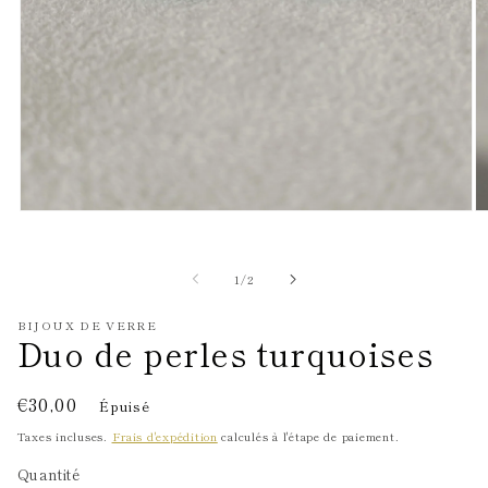
Ouvrir
Ou
le
le
média
m
1
2
de
1
/
2
dans
d
une
u
fenêtre
fe
BIJOUX DE VERRE
modale
m
Duo de perles turquoises
Prix
€30,00
Épuisé
habituel
Taxes incluses.
Frais d'expédition
calculés à l'étape de paiement.
Quantité