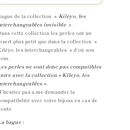
les
les
interchangeables
interchangeables
ague de la collection »
Kiléyo, les
invisibles
invisibles
interchangeables invisible
» .
&quot;
&quot;
ans cette collection les perles ont un
nsert plus petit que dans la collection »
iléyo, les interchangeables » d’où son
nom.
Les perles ne sont donc pas compatibles
ntre avec la collection « Kileyo, les
interchangeables ».
N’hesitez pas a me demander la
ompatibilité avec votre bijoux en cas de
oute.
La bague :