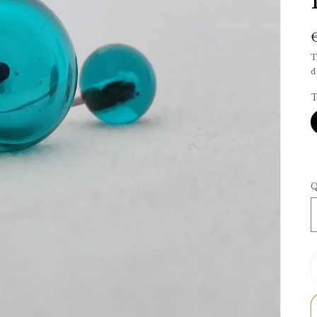
T
d
T
Q