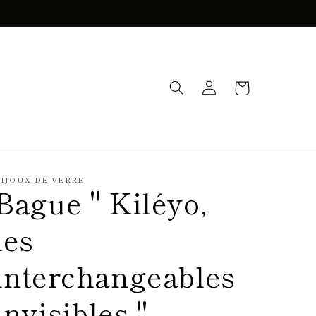
Connexion
Panier
IJOUX DE VERRE
Bague " Kiléyo,
les
interchangeables
invisibles "