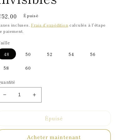
Prix
€52,00
Épuisé
habituel
axes incluses.
Frais d'expédition
calculés à l'étape
e paiement.
aille
48
50
52
54
56
58
60
uantité
Réduire
Augmenter
la
la
quantité
quantité
Épuisé
de
de
Bague
Bague
&quot;
&quot;
Acheter maintenant
Kiléyo,
Kiléyo,