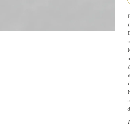
B
D
i
K
e
c
d