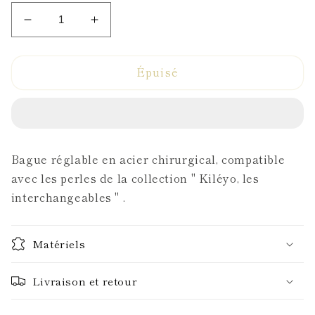
Réduire
Augmenter
la
la
quantité
quantité
Épuisé
de
de
Bague
Bague
Bague réglable en acier chirurgical, compatible
avec les perles de la collection " Kiléyo, les
interchangeables " .
Matériels
Livraison et retour